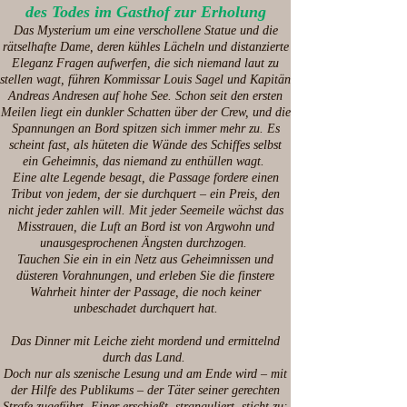
des Todes im Gasthof zur Erholung
Das Mysterium um eine verschollene Statue und die
rätselhafte Dame, deren kühles Lächeln und distanzierte
Eleganz Fragen aufwerfen, die sich niemand laut zu
stellen wagt, führen Kommissar Louis Sagel und Kapitän
Andreas Andresen auf hohe See. Schon seit den ersten
Meilen liegt ein dunkler Schatten über der Crew, und die
Spannungen an Bord spitzen sich immer mehr zu. Es
scheint fast, als hüteten die Wände des Schiffes selbst
ein Geheimnis, das niemand zu enthüllen wagt.
Eine alte Legende besagt, die Passage fordere einen
Tribut von jedem, der sie durchquert – ein Preis, den
nicht jeder zahlen will. Mit jeder Seemeile wächst das
Misstrauen, die Luft an Bord ist von Argwohn und
unausgesprochenen Ängsten durchzogen.
Tauchen Sie ein in ein Netz aus Geheimnissen und
düsteren Vorahnungen, und erleben Sie die finstere
Wahrheit hinter der Passage, die noch keiner
unbeschadet durchquert hat.
Das Dinner mit Leiche zieht mordend und ermittelnd
durch das Land.
Doch nur als szenische Lesung und am Ende wird – mit
der Hilfe des Publikums – der Täter seiner gerechten
Strafe zugeführt. Einer erschießt, stranguliert, sticht zu: