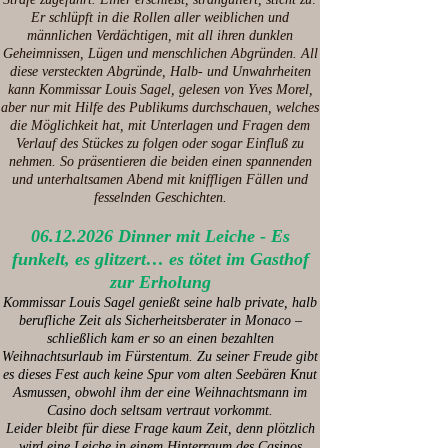
Er schlüpft in die Rollen aller weiblichen und
männlichen Verdächtigen, mit all ihren dunklen
Geheimnissen, Lügen und menschlichen Abgründen. All
diese versteckten Abgründe, Halb- und Unwahrheiten
kann Kommissar Louis Sagel, gelesen von Yves Morel,
aber nur mit Hilfe des Publikums durchschauen, welches
die Möglichkeit hat, mit Unterlagen und Fragen dem
Verlauf des Stückes zu folgen oder sogar Einfluß zu
nehmen. So präsentieren die beiden einen spannenden
und unterhaltsamen Abend mit kniffligen Fällen und
fesselnden Geschichten.
06.12.2026
Dinner mit Leiche - Es
funkelt, es glitzert… es tötet im Gasthof
zur Erholung
Kommissar Louis Sagel genießt seine halb private, halb
berufliche Zeit als Sicherheitsberater in Monaco –
schließlich kam er so an einen bezahlten
Weihnachtsurlaub im Fürstentum. Zu seiner Freude gibt
es dieses Fest auch keine Spur vom alten Seebären Knut
Asmussen, obwohl ihm der eine Weihnachtsmann im
Casino doch seltsam vertraut vorkommt.
Leider bleibt für diese Frage kaum Zeit, denn plötzlich
wird eine Leiche in einem Hinterraum des Casinos