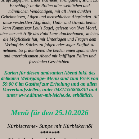
Strafe zugeführt. Einer erschießt, stranguliert, sticht zu:
Er schlüpft in die Rollen aller weiblichen und
männlichen Verdächtigen, mit all ihren dunklen
Geheimnissen, Lügen und menschlichen Abgründen. All
diese versteckten Abgründe, Halb- und Unwahrheiten
kann Kommissar Louis Sagel, gelesen von Yves Morel,
aber nur mit Hilfe des Publikums durchschauen, welches
die Möglichkeit hat, mit Unterlagen und Fragen dem
Verlauf des Stückes zu folgen oder sogar Einfluß zu
nehmen. So präsentieren die beiden einen spannenden
und unterhaltsamen Abend mit kniffligen Fällen und
fesselnden Geschichten.
Karten für diesen amüsanten Abend inkl. des
delikaten Mehrgänge- Menü sind zum Preis von
59,00 € im Gasthof zur Erholung und an allen
Vorverkaufsstellen, unter 0431/556868330 und
unter www.dinner-mit-leiche.de. erhältlich.
Menü für den
25.10.2026
Kürbiscreme- Suppe mit Kürbiskernöl
*******